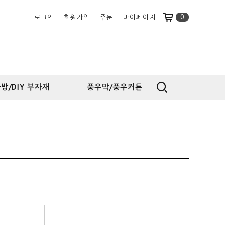
0
로그인
회원가입
주문
마이페이지
방/DIY 부자재
풍우막/풍우커튼