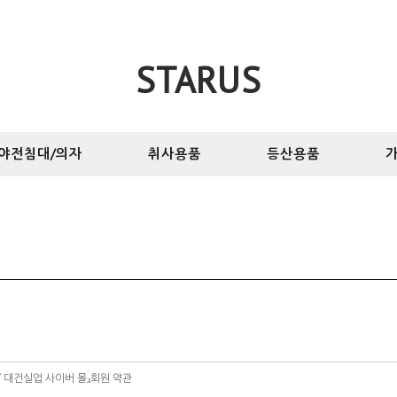
STARUS
야전침대/의자
취사용품
등산용품
가