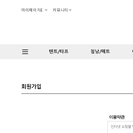
마이페이지E
커뮤니티
텐트/타프
침낭/매트
회원가입
이용약관