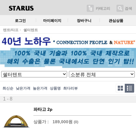
카테고리
검색
로그인
마이페이지
장바구니
관심상품
텐트/타프
쉘터텐트
최신순
낮은가격
높은가격
상품명
최다리뷰
1 - 8
파타고 2p
상품가 :
189,000원
(0)