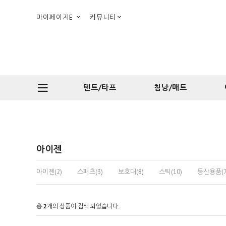
마이페이지E
커뮤니티
텐트/타프
침낭/매트
아이젠
아이젠(2)
스패츠(3)
보호대(8)
스틱(10)
등산용품(7
총
2
개의 상품이 검색 되었습니다.