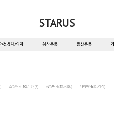
STARUS
야전침대/의자
취사용품
등산용품
가
)
소형배낭(30L이하)(7)
중형배낭(33L~50L)
대형배낭(51L이상)