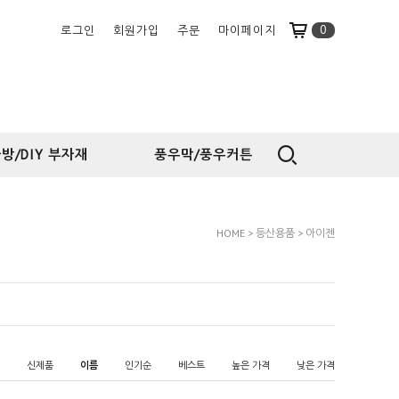
0
로그인
회원가입
주문
마이페이지
방/DIY 부자재
풍우막/풍우커튼
HOME
>
등산용품
>
아이젠
신제품
이름
인기순
베스트
높은 가격
낮은 가격