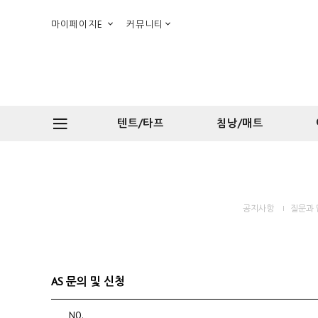
마이페이지E
커뮤니티
텐트/타프
침낭/매트
공지사항
질문과 
AS 문의 및 신청
NO.