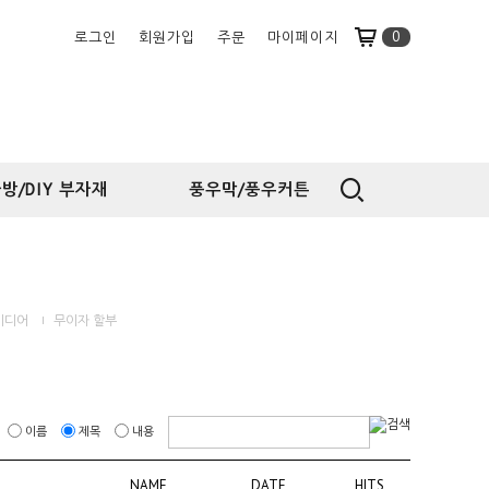
0
로그인
회원가입
주문
마이페이지
방/DIY 부자재
풍우막/풍우커튼
미디어
무이자 할부
이름
제목
내용
NAME
DATE
HITS