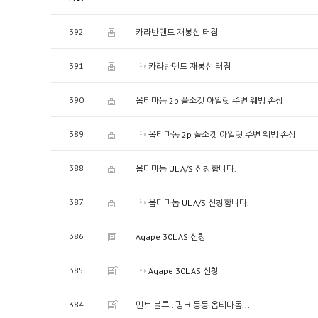
392
카라반텐트 재봉선 터짐
391
카라반텐트 재봉선 터짐
390
옵티마돔 2p 폴소켓 아일릿 주변 웨빙 손상
389
옵티마돔 2p 폴소켓 아일릿 주변 웨빙 손상
388
옵티마돔 UL A/S 신청합니다.
387
옵티마돔 UL A/S 신청합니다.
386
Agape 30L AS 신청
385
Agape 30L AS 신청
384
민트 블루.. 핑크 등등 옵티마돔...