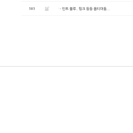
383
민트 블루.. 핑크 등등 옵티마돔...