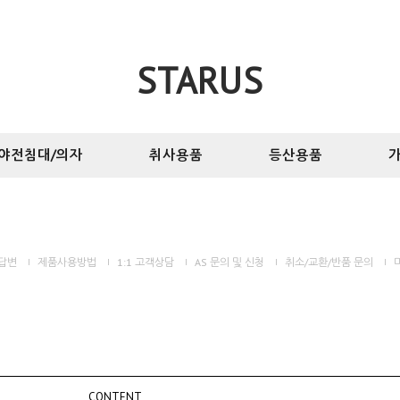
STARUS
야전침대/의자
취사용품
등산용품
가
답변
제품사용방법
1:1 고객상담
AS 문의 및 신청
취소/교환/반품 문의
CONTENT