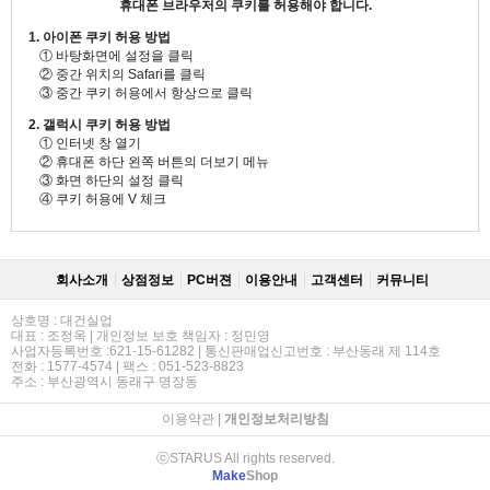
휴대폰 브라우저의 쿠키를 허용해야 합니다.
1. 아이폰 쿠키 허용 방법
① 바탕화면에 설정을 클릭
② 중간 위치의 Safari를 클릭
③ 중간 쿠키 허용에서 항상으로 클릭
2. 갤럭시 쿠키 허용 방법
① 인터넷 창 열기
② 휴대폰 하단 왼쪽 버튼의 더보기 메뉴
③ 화면 하단의 설정 클릭
④ 쿠키 허용에 V 체크
회사소개
상점정보
PC버젼
이용안내
고객센터
커뮤니티
상호명 : 대건실업
대표 : 조정옥 | 개인정보 보호 책임자 : 정민영
사업자등록번호 :621-15-61282 | 통신판매업신고번호 : 부산동래 제 114호
전화 : 1577-4574 | 팩스 : 051-523-8823
주소 : 부산광역시 동래구 명장동
이용약관
|
개인정보처리방침
ⓒSTARUS All rights reserved.
Make
Shop