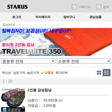
카테고리
검색
로그인
마이페이지
장바구니
관심상품
침낭/매트
최신순
낮은가격
높은가격
상품명
최다리뷰
1 - 20
1인용 감성침낭
상품가 :
39,800원
(0)
적립금 :
1,990원