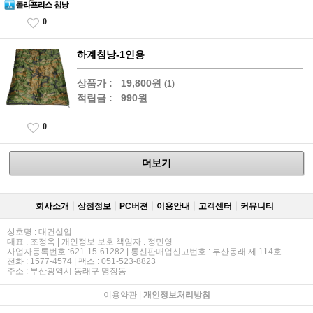
0
하계침낭-1인용
상품가 :
19,800원
(1)
적립금 :
990원
0
더보기
회사소개
상점정보
PC버젼
이용안내
고객센터
커뮤니티
상호명 : 대건실업
대표 : 조정옥 | 개인정보 보호 책임자 : 정민영
사업자등록번호 :621-15-61282 | 통신판매업신고번호 : 부산동래 제 114호
전화 : 1577-4574 | 팩스 : 051-523-8823
주소 : 부산광역시 동래구 명장동
이용약관
|
개인정보처리방침