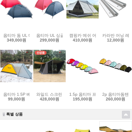
옵티마 돔 UL 더블월
옵티마 UL 싱글월
캠핑카 메쉬 어닝룸 텐트
카라반 어닝 레
349,000원
299,000원
410,000원
12,000원
옵티마 1.5P 베스티블
와일드 스크린 캐빈 텐트
1.5p 옵티마 프로 백패킹텐트
2p 옵티마돔텐
99,000원
428,000원
195,000원
260,000원
특별 상품