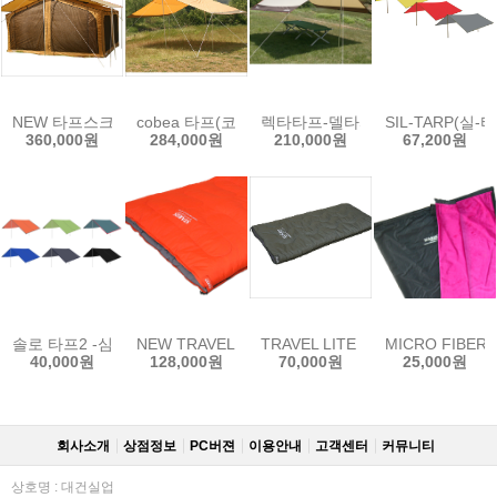
NEW 타프스크린
cobea 타프(코베아타프)
렉타타프-델타S(풀세트)
SIL-TARP(실-
360,000원
284,000원
210,000원
67,200원
솔로 타프2 -심지장착가능
NEW TRAVEL LITE 350(트레블라이트 350 침낭)
TRAVEL LITE 300
MICRO FIBE
40,000원
128,000원
70,000원
25,000원
회사소개
상점정보
PC버젼
이용안내
고객센터
커뮤니티
상호명 : 대건실업