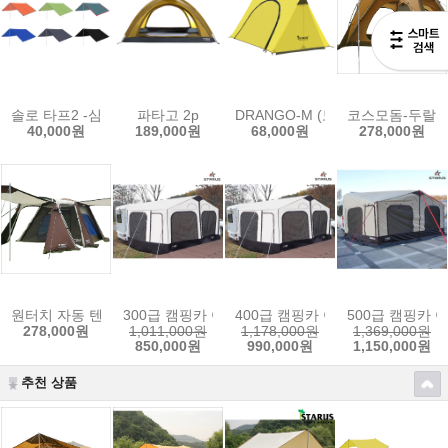
솔로 타프2 -심지장착가능
파타고 2p
DRANGO-M (모기장 텐트)
코스모돔-두랄
40,000원
189,000원
68,000원
278,000원
원터치 자동 텐트
300급 캠핑카 어닝텐트
400급 캠핑카 어닝텐트
500급 캠핑카 
278,000원
1,011,000원
1,178,000원
1,369,000원
850,000원
990,000원
1,150,000원
추천 상품