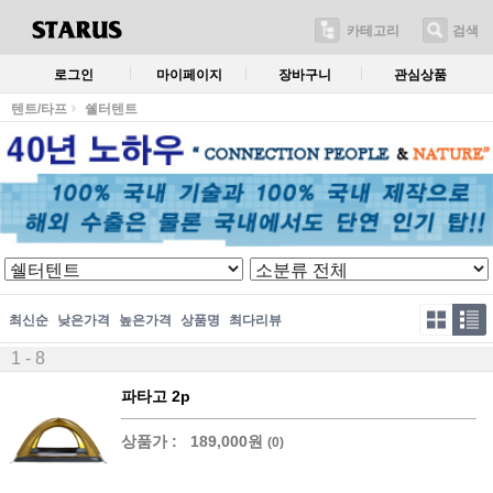
카테고리
검색
로그인
마이페이지
장바구니
관심상품
텐트/타프
쉘터텐트
최신순
낮은가격
높은가격
상품명
최다리뷰
1 - 8
파타고 2p
상품가 :
189,000원
(0)