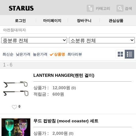
카테고리
검색
로그인
마이페이지
장바구니
관심상품
야전침대/의자
최신순
낮은가격
높은가격
상품명
최다리뷰
1 - 6
LANTERN HANGER(랜턴 걸이)
상품가 :
12,000원
(0)
적립금 :
600원
0
무드 컵받침 (mood coaster) 세트
상품가 :
2,000원
(0)