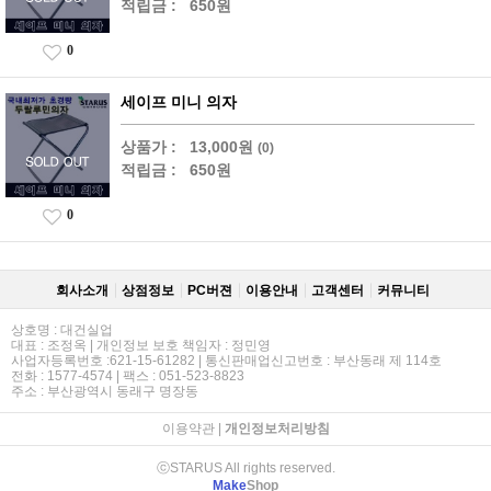
적립금 :
650원
0
세이프 미니 의자
상품가 :
13,000원
(0)
적립금 :
650원
0
회사소개
상점정보
PC버젼
이용안내
고객센터
커뮤니티
상호명 : 대건실업
대표 : 조정옥 | 개인정보 보호 책임자 : 정민영
사업자등록번호 :621-15-61282 | 통신판매업신고번호 : 부산동래 제 114호
전화 : 1577-4574 | 팩스 : 051-523-8823
주소 : 부산광역시 동래구 명장동
이용약관
|
개인정보처리방침
ⓒSTARUS All rights reserved.
Make
Shop