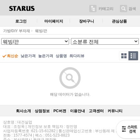
카테고리
검색
로그인
마이페이지
장바구니
관심상품
가방/DIY 부자재
웨빙/끈
최신순
낮은가격
높은가격
상품명
최다리뷰
해당 데이터가 없습니다.
회사소개
상점정보
PC버젼
이용안내
고객센터
커뮤니티
상호명 : 대건실업
대표 : 조정옥 | 개인정보 보호 책임자 : 정민영
사업자등록번호 :621-15-61282 | 통신판매업신고번호 : 부산동래 제 114호
전화 : 1577-4574 | 팩스 : 051-523-8823
주소 : 부산광역시 동래구 명장동