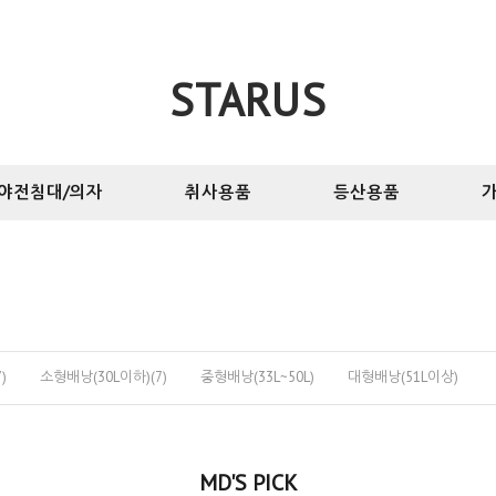
STARUS
야전침대/의자
취사용품
등산용품
가
)
소형배낭(30L이하)(7)
중형배낭(33L~50L)
대형배낭(51L이상)
MD'S PICK