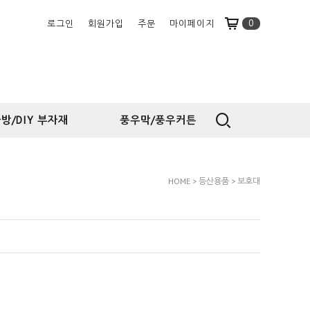
0
로그인
회원가입
주문
마이페이지
방/DIY 부자재
풍우막/풍우커튼
HOME
>
등산용품
>
보호대