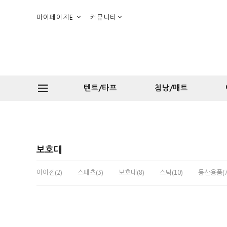
마이페이지E
커뮤니티
텐트/타프
침낭/매트
보호대
아이젠(2)
스패츠(3)
보호대(8)
스틱(10)
등산용품(7