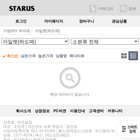
카테고리
검색
로그인
마이페이지
장바구니
관심상품
가방/DIY 부자재
아일렛(하도메)
최신순
낮은가격
높은가격
상품명
최다리뷰
해당 데이터가 없습니다.
회사소개
상점정보
PC버젼
이용안내
고객센터
커뮤니티
상호명 : 대건실업
대표 : 조정옥 | 개인정보 보호 책임자 : 정민영
사업자등록번호 :621-15-61282 | 통신판매업신고번호 : 부산동래 제 114호
전화 : 1577-4574 | 팩스 : 051-523-8823
주소 : 부산광역시 동래구 명장동