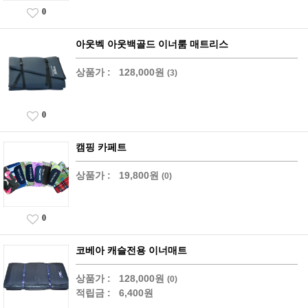
0
아웃벡 아웃백골드 이너룸 매트리스
상품가 :
128,000원
(3)
0
캠핑 카페트
상품가 :
19,800원
(0)
0
코베아 캐슬전용 이너매트
상품가 :
128,000원
(0)
적립금 :
6,400원