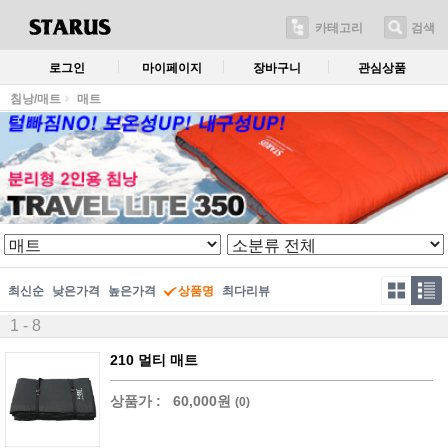
카테고리
검색
로그인
마이페이지
장바구니
관심상품
침낭/매트
매트
최신순
낮은가격
높은가격
상품명
최다리뷰
1 - 8
210 멀티 매트
상품가 :
60,000원
(0)