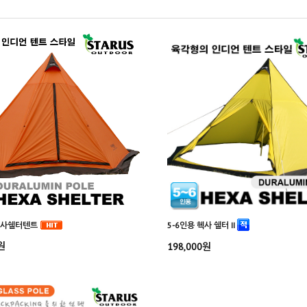
헥사쉘터텐트
5-6인용 헥사 쉘터 II
원
198,000원