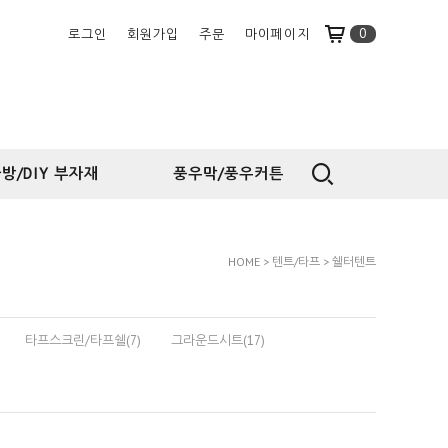
0
로그인
회원가입
주문
마이페이지
방/DIY 부자재
풍우막/풍우커튼
HOME
>
텐트/타프
>
쉘터텐트
타프스크린/타프쉘(7)
그라운드시트(17)