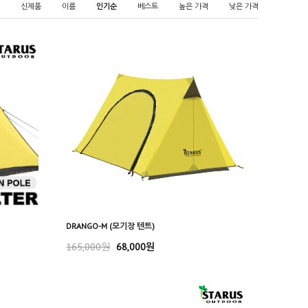
신제품
이름
인기순
베스트
높은 가격
낮은 가격
DRANGO-M (모기장 텐트)
165,000원
68,000원