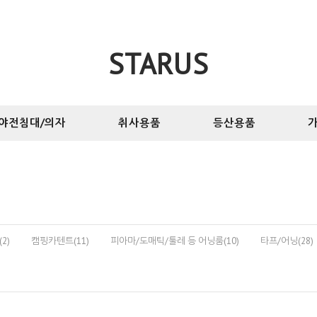
STARUS
야전침대/의자
취사용품
등산용품
가
2)
캠핑카텐트(11)
피아마/도매틱/툴레 등 어닝룸(10)
타프/어닝(28)