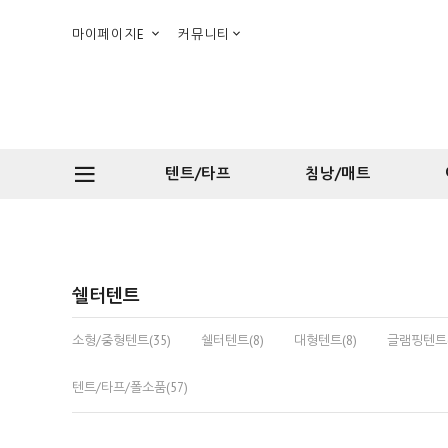
마이페이지E
커뮤니티
텐트/타프
침낭/매트
쉘터텐트
소형/중형텐트(35)
쉘터텐트(8)
대형텐트(8)
글램핑텐트(
텐트/타프/폴소품(57)